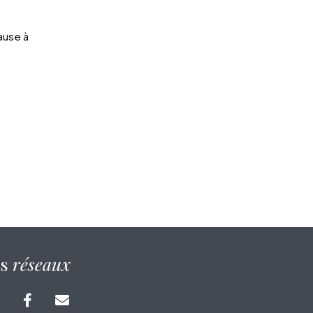
ause à
os
réseaux