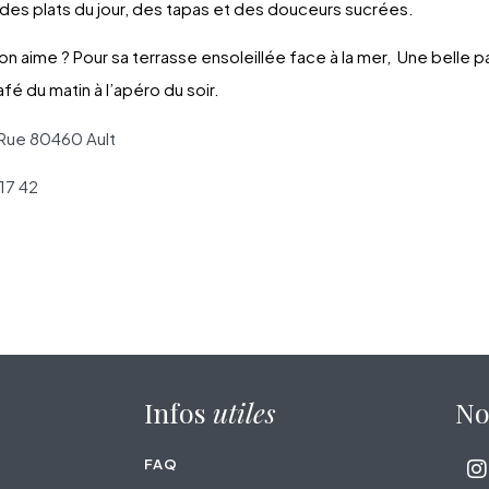
 des plats du jour, des tapas et des douceurs sucrées.
on aime ? Pour sa terrasse ensoleillée face à la mer, Une belle p
afé du matin à l’apéro du soir.
 Rue 80460 Ault
17 42
Infos
utiles
N
FAQ