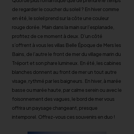
Quoi de plus romantique que de prendre le temps
de regarder le coucher du soleil ? En hiver comme
en été, le soleil prend sur la côte une couleur
rouge dorée. Main dans la main sur l’esplanade,
profitez de ce moment à deux. D’un côté
s’offrent à vous les villas Belle Époque de Mers les
Bains, de l’autre le front de mer du village marin du
Tréport et son phare lumineux. En été, les cabines
blanches donnent au front de mer un tout autre
visage, rythmé par les baigneurs. En hiver, à marée
basse ou marée haute, par calme serein ou avec le
foisonnement des vagues, le bord de mer vous
offrira un paysage changeant, presque
intemporel. Offrez-vous ces souvenirs en duo !